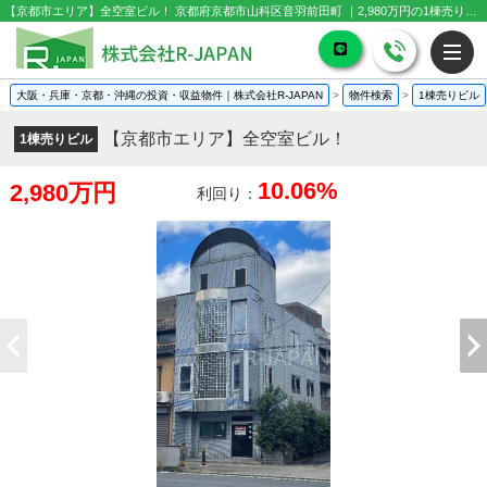
【京都市エリア】全空室ビル！ 京都府京都市山科区音羽前田町 ｜2,980万円の1棟売りビル
大阪・兵庫・京都・沖縄の投資・収益物件｜株式会社R-JAPAN
>
物件検索
>
1棟売りビル
【京都市エリア】全空室ビル！
1棟売りビル
10.06%
2,980万円
利回り：