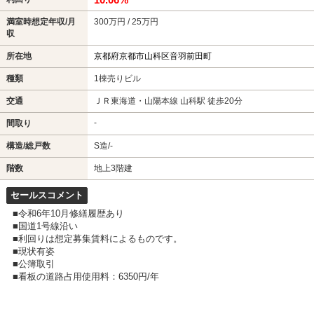
満室時想定年収/月
300万円 / 25万円
収
所在地
京都府京都市山科区音羽前田町
種類
1棟売りビル
交通
ＪＲ東海道・山陽本線 山科駅 徒歩20分
-
間取り
構造/総戸数
S造/-
階数
地上3階建
セールスコメント
■令和6年10月修繕履歴あり
■国道1号線沿い
■利回りは想定募集賃料によるものです。
■現状有姿
■公簿取引
■看板の道路占用使用料：6350円/年