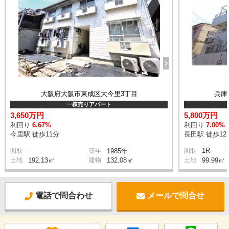
大阪府大阪市東成区大今里3丁目
兵庫
一棟売りアパート
3,650万円
5,800万円
利回り
6.67%
利回り
7.00%
今里駅 徒歩11分
長田駅 徒歩12
-
1R
間取
築年
1985年
間取
土地
192.13㎡
建物
132.08㎡
土地
99.99㎡
電話で問合わせ
メールで問合せ