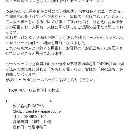
10：不動産のプロとしての物件診断やセカンドオピニオン
R-JAPANは大手不動産会社にない機動力とお客様個々のニーズに沿っ
て個別面談をさせていただきながら、皆様の「お役立ち」にお応えし
て大阪の梅田という激戦区で頑張って来れたのは、ひとえにお客様か
らの応援とお一人様お一人様に寄り添ったご提案の結果だと思ってお
ります。
2017年には沖縄に店舗を開設し更なるお客様のニーズやセカンドハウ
スやリゾート物件のご紹介も可能になりました。
これからも大木より銘木を目指し、お客様の「お役立ち」にお応えさ
せていただこうと思っております。
ホームページでは会員様向けの情報や不動産雑学をR-JAPAN独自の切
り込みでお気軽に見れる「おもしろ荘」など、皆様の「お役立ち」を
満載しております。
ぜひR-JAPANのホームページにお立ち寄りください。
【R-JAPAN 収益物件】で検索
●------------------------------------●
株式会社R-JAPAN
MAIL：toushi@r-japan.co.jp
TEL：06-4802-5104
営業時間：10時～19時
定休日：毎週水曜日