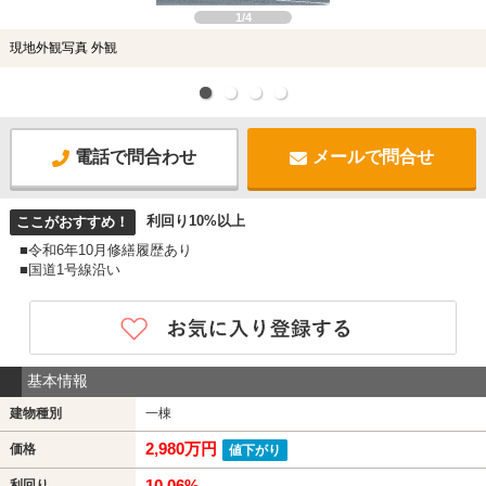
1/4
現地外観写真 外観
電話で問合わせ
メールで問合せ
利回り10%以上
ここがおすすめ！
■令和6年10月修繕履歴あり
■国道1号線沿い
基本情報
建物種別
一棟
2,980万円
価格
値下がり
10.06%
利回り