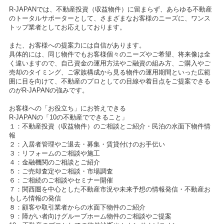
R-JAPANでは、不動産投資（収益物件）に留まらず、あらゆる不動産
のトータルサポーターとして、さまざまなお客様のニーズに、ワンス
トップ業者としてお応えしております。
また、お客様への提案力には自信があります。
具体的には、同じ物件でもお客様個々のニーズやご希望、将来像は全
く違いますので、自己資金の運用方法やご融資の組み方、ご購入やご
売却のタイミング、ご家族構成から見る物件の運用期間といった広範
囲に目を向けて、不動産のプロとしての目線や着目点をご提案できる
のがR-JAPANの強みです。
お客様への「お役立ち」にお答えできる
R-JAPANの「10の不動産でできること」
１：不動産投資（収益物件）のご相談とご紹介・民泊の水面下物件情
報
２：入居者管理やご退去・募集・賃貸付けのお手伝い
３：リフォームのご相談や施工
４：金融機関のご相談とご紹介
５：ご売却査定やご相談・市場調査
６：ご相続のご相談やセミナー開催
７：関西圏を中心とした不動産市況や未来予想の情報発信・不動産お
もしろ情報の発信
８：顧客や取引業者からの水面下物件のご紹介
９：障がい者向けグループホーム物件のご相談やご提案