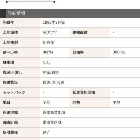
●------------------------------------●
詳細情報
完成年
1990年3月築
62.85m²
-
土地面積
建物面積
土地権利
所有権
80(%)
300(%)
建ぺい率
容積率
駐車場
なし
現況/引渡し
空家/相談
接道状況
接道: 東 公道
-
-
セットバック
私道負担面積
地目
宅地
地勢
平坦
用途地域
近隣商業地域
都市計画
市街化区域
取引態様
仲介