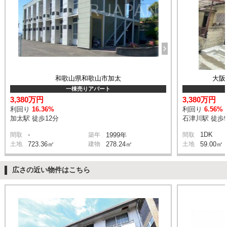
和歌山県和歌山市加太
大阪
一棟売りアパート
3,380万円
3,380万円
利回り
16.36%
利回り
6.56%
加太駅 徒歩12分
石津川駅 徒歩
-
1DK
間取
築年
1999年
間取
土地
723.36㎡
建物
278.24㎡
土地
59.00㎡
広さの近い物件はこちら