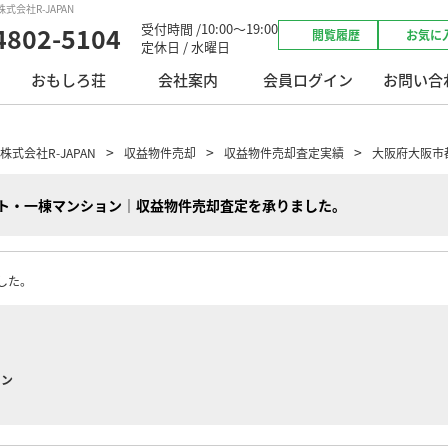
会社R-JAPAN
受付時間 /10:00～19:00
4802-5104
閲覧履歴
お気に
定休日 / 水曜日
おもしろ荘
会社案内
会員ログイン
お問い合
会社R-JAPAN
収益物件売却
収益物件売却査定実績
大阪府大阪市
ト・一棟マンション｜収益物件売却査定を承りました。
した。
ョン