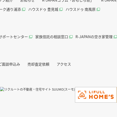
ッフ紹介
お知らせ
R-JAPANコラム「おもしろ荘」
R-JAP
パーク通り浦添
ハウスドゥ 豊見城
ハウスドゥ 南風原
続サポートセンター
家族信託の相談窓口
R-JAPANの空き家管理
ご面談申込み
売却査定依頼
アクセス