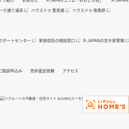
ッフ紹介
お知らせ
R-JAPANコラム「おもしろ荘」
R-JAP
パーク通り浦添
ハウスドゥ 豊見城
ハウスドゥ 南風原
続サポートセンター
家族信託の相談窓口
R-JAPANの空き家管理
ご面談申込み
売却査定依頼
アクセス