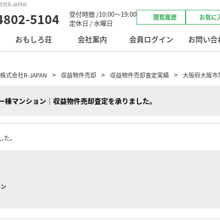
R-JAPAN
受付時間 /10:00～19:00
4802-5104
閲覧履歴
お気に
定休日 / 水曜日
おもしろ荘
会社案内
会員ログイン
お問い合
会社R-JAPAN
収益物件売却
収益物件売却査定実績
大阪府大阪市
一棟マンション｜収益物件売却査定を承りました。
した。
ョン