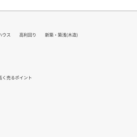
ハウス
高利回り
新築・築浅(木造)
高く売るポイント