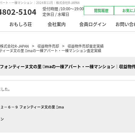
ト・一棟マンション ｜2024年11月｜株式会社R-JAPAN
受付時間 /10:00～19:00
4802-5104
閲覧履歴
お気に
定休日 / 水曜日
おもしろ荘
会社案内
会員ログイン
お問い合
会社R-JAPAN
収益物件売却
収益物件売却査定実績
ティーヌ文の里 maの一棟アパート・一棟マンション査定実績
フォンティーヌ文の里 maの一棟アパート・一棟マンション｜収益物
ました。
２－６－９ フォンティーヌ文の里 ma
ョン