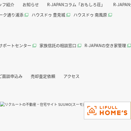
ッフ紹介
お知らせ
R-JAPANコラム「おもしろ荘」
R-JAP
パーク通り浦添
ハウスドゥ 豊見城
ハウスドゥ 南風原
続サポートセンター
家族信託の相談窓口
R-JAPANの空き家管理
ご面談申込み
売却査定依頼
アクセス