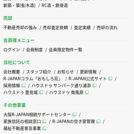
新築・築浅(木造)
RC造・鉄骨造
売却
不動産売却の強み
売却査定依頼
査定実績
売却の流れ
会員様メニュー
ログイン
会員制度
会員限定物件一覧
当社について
会社概要
スタッフ紹介
お知らせ
更新情報
R-JAPANコラム「おもしろ荘」
R-JAPAN公式サイト
採用情報
ハウスドゥ サンパーク通り浦添
ハウスドゥ 豊見城
ハウスドゥ 南風原
その他事業
大阪R-JAPAN相続サポートセンター
家族信託の相談窓口
R-JAPANの空き家管理
福祉不動産普及事業