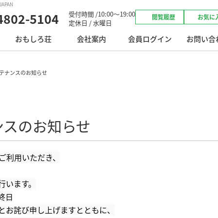
APAN
受付時間 /10:00～19:00
4802-5104
閲覧履歴
お気に
定休日 / 水曜日
おもしろ荘
会社案内
会員ログイン
お問い合
テナンスのお知らせ
ンスのお知らせ
をご利用いただき、
行います。
終日
とお詫び申し上げますとともに、