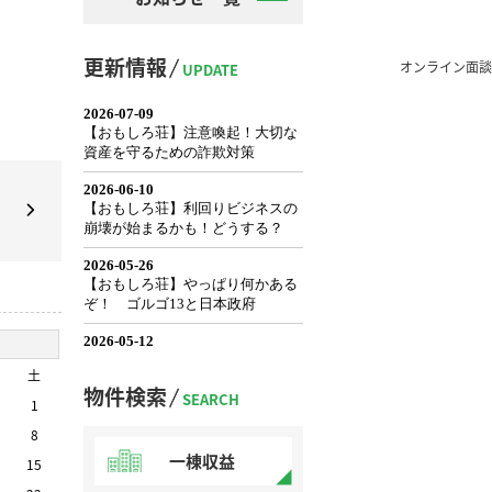
更新情報
オンライン面談
UPDATE
土
物件検索
SEARCH
1
8
一棟収益
15