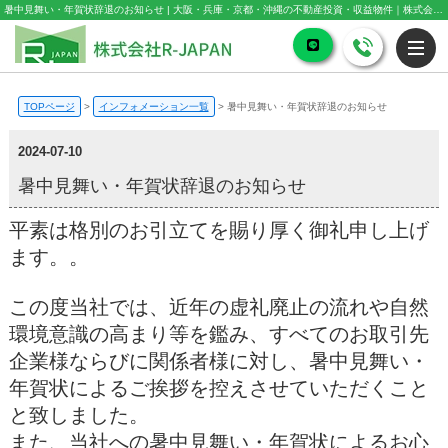
暑中見舞い・年賀状辞退のお知らせ | 大阪・兵庫・京都・沖縄の不動産投資・収益物件｜株式会社R-JAPAN
TOPページ
>
インフォメーション一覧
>
暑中見舞い・年賀状辞退のお知らせ
2024-07-10
暑中見舞い・年賀状辞退のお知らせ
平素は格別のお引立てを賜り厚く御礼申し上げ
ます。。
この度当社では、近年の虚礼廃止の流れや自然
環境意識の高まり等を鑑み、すべてのお取引先
企業様ならびに関係者様に対し、暑中見舞い・
年賀状によるご挨拶を控えさせていただくこと
と致しました。
また、当社への暑中見舞い・年賀状によるお心