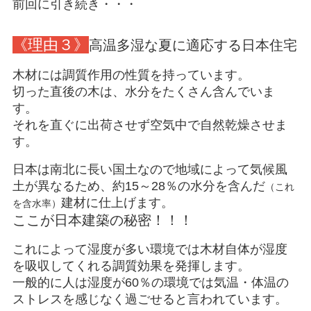
前回に引き続き・・・
《理由３》
高温多湿な夏に適応する日本住宅
木材には調質作用の性質を持っています。
切った直後の木は、水分をたくさん含んでいま
す。
それを直ぐに出荷させず空気中で自然乾燥させま
す。
日本は南北に長い国土なので地域によって気候風
土が異なるため、約15～28％の水分を含んだ
（これ
建材に仕上げます。
を含水率）
ここが日本建築の秘密！！！
これによって湿度が多い環境では木材自体が湿度
を吸収してくれる調質効果を発揮します。
一般的に人は湿度が60％の環境では気温・体温の
ストレスを感じなく過ごせると言われています。