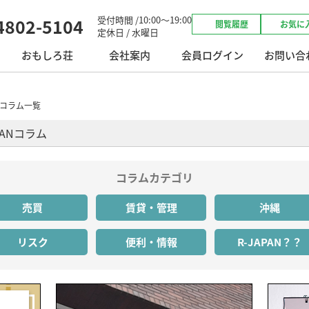
受付時間 /10:00～19:00
4802-5104
閲覧履歴
お気に
定休日 / 水曜日
おもしろ荘
会社案内
会員ログイン
お問い合
ANコラム一覧
PANコラム
コラムカテゴリ
売買
賃貸・管理
沖縄
リスク
便利・情報
R-JAPAN？？