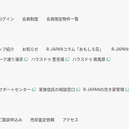
ログイン
会員制度
会員限定物件一覧
ッフ紹介
お知らせ
R-JAPANコラム「おもしろ荘」
R-JAP
パーク通り浦添
ハウスドゥ 豊見城
ハウスドゥ 南風原
続サポートセンター
家族信託の相談窓口
R-JAPANの空き家管理
ご面談申込み
売却査定依頼
アクセス