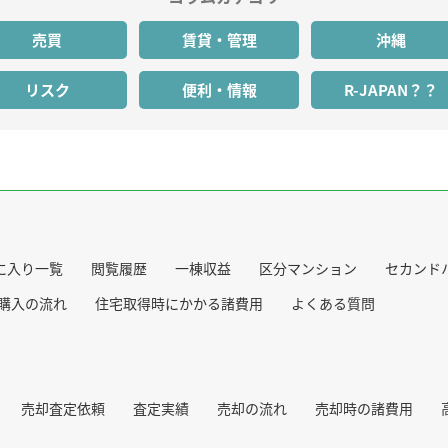
売買
賃貸・管理
沖縄
リスク
便利・情報
R-JAPAN？？
に入り一覧
閲覧履歴
一棟収益
区分マンション
セカンド
購入の流れ
住宅取得時にかかる諸費用
よくある質問
売却査定依頼
査定実績
売却の流れ
売却時の諸費用