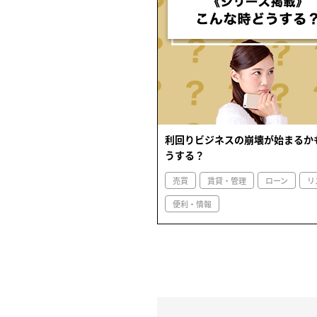
利回りビジネスの崩壊が始まるか
うする？
売買
賃貸・管理
ローン
リ
便利・情報