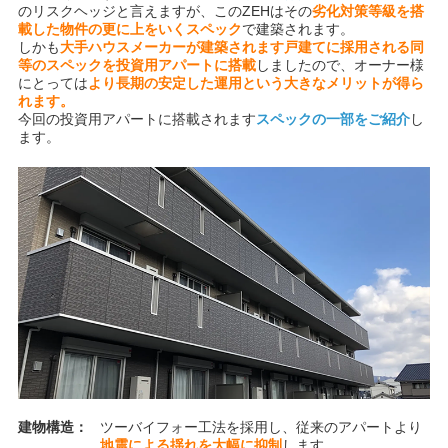
のリスクヘッジと言えますが、このZEHはその
劣化対策等級を搭
載した物件の更に上をいくスペック
で建築されます。
しかも
大手ハウスメーカーが建築されます戸建てに採用される同
等のスペックを投資用アパートに搭載
しましたので、オーナー様
にとっては
より長期の安定した運用という大きなメリットが得ら
れます。
今回の投資用アパートに搭載されます
スペックの一部をご紹介
し
ます。
建物構造：
ツーバイフォー工法を採用し、従来のアパートより
地震による揺れを大幅に抑制
します。