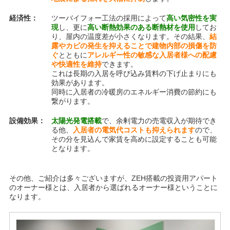
経済性：
ツーバイフォー工法の採用によって
高い気密性を実
現
し、更に
高い断熱効果のある断熱材を使用
してお
り、屋内の温度差が小さくなります。その結果、
結
露やカビの発生を抑えることで建物内部の損傷を防
ぐ
とともに
アレルギー性の敏感な入居者様への配慮
や快適性を維持
できます。
これは長期の入居を呼び込み賃料の下げ止まりにも
効果があります。
同時に入居者の冷暖房のエネルギー消費の節約にも
繋がります。
設備効果：
太陽光発電搭載
で、余剰電力の売電収入が期待でき
る他、
入居者の電気代コストも抑えられます
ので、
その分を見込んで家賃を高めに設定することも可能
となります。
その他、ご紹介は多々ございますが、ZEH搭載の投資用アパート
のオーナー様とは、入居者から選ばれるオーナー様ということに
なります。