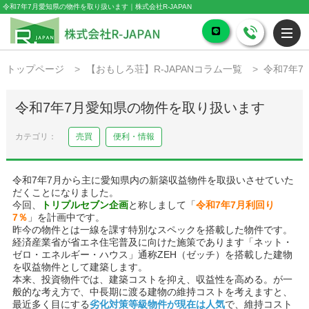
令和7年7月愛知県の物件を取り扱います｜株式会社R-JAPAN
トップページ
【おもしろ荘】R-JAPANコラム一覧
令和7年
令和7年7月愛知県の物件を取り扱います
売買
便利・情報
令和7年7月から主に愛知県内の新築収益物件を取扱いさせていた
だくことになりました。
今回、
トリプルセブン企画
と称しまして「
令和7年7月利回り
7％
」を計画中です。
昨今の物件とは一線を課す特別なスペックを搭載した物件です。
経済産業省が省エネ住宅普及に向けた施策であります「ネット・
ゼロ・エネルギー・ハウス」通称ZEH（ゼッチ）を搭載した建物
を収益物件として建築します。
本来、投資物件では、建築コストを抑え、収益性を高める。が一
般的な考え方で、中長期に渡る建物の維持コストを考えますと、
最近多く目にする
劣化対策等級物件が現在は人気
で、維持コスト