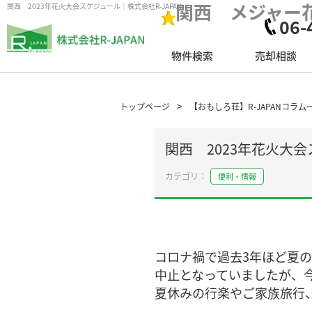
関西 メジャー
関西 2023年花火大会スケジュール｜株式会社R-JAPAN
06-
物件検索
売却相談
トップページ
【おもしろ荘】R-JAPANコラム
関西 2023年花火大
便利・情報
コロナ禍で過去3年ほど夏
中止となっていましたが、
夏休みの行楽やご家族旅行