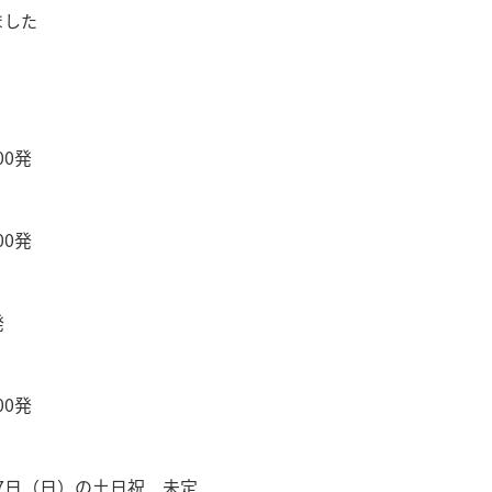
ました
00発
00発
発
00発
27日（日）の土日祝 未定