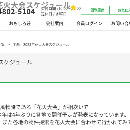
花火大会スケジュール
受付時間 /10:00～19:00
4802-5104
閲覧履歴
お気に
定休日 / 水曜日
おもしろ荘
会社案内
会員ログイン
お問い合
一覧
関西 2023年花火大会スケジュール
会スケジュール
の風物詩である「花火大会」が相次いで
今年は4年ぶりに各地で開催予定が発表になっています。
、また各地の物件探索を花火大会に合わせて行かれてみ