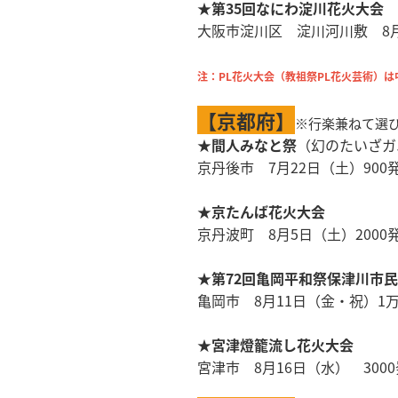
★第35回なにわ淀川花火大会
大阪市淀川区 淀川河川敷 8
注：PL花火大会（教祖祭PL花火芸術）
【京都府】
※行楽兼ねて選
★間人みなと祭
（幻のたいざガ
京丹後市 7月22日（土）900
★京たんば花火大会
京丹波町 8月5日（土）2000
★第72回亀岡平和祭保津川市
亀岡市 8月11日（金・祝）1
★宮津燈籠流し花火大会
宮津市 8月16日（水） 3000