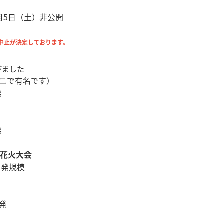
月5日（土）非公開
は中止が決定しております。
びました
ニで有名です）
発
発
民花火大会
万発規模
発