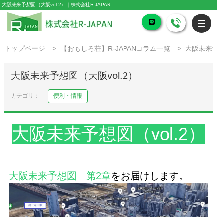
大阪未来予想図（大阪vol.2）｜株式会社R-JAPAN
トップページ
【おもしろ荘】R-JAPANコラム一覧
大阪未来予
大阪未来予想図（大阪vol.2）
便利・情報
大阪未来予想図（vol.2）
大阪未来予想図 第2章
をお届けします。