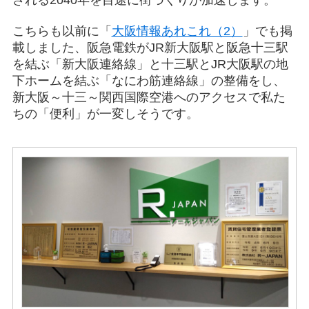
される2040年を目途に街づくりが加速します。
こちらも以前に「
大阪情報あれこれ（2）
」でも掲
載しました、阪急電鉄がJR新大阪駅と阪急十三駅
を結ぶ
「新大阪連絡線」
と十三駅とJR大阪駅の地
下ホームを結ぶ
「なにわ筋連絡線」
の整備をし、
新大阪～十三～関西国際空港へのアクセスで私た
ちの「便利」が一変しそうです。