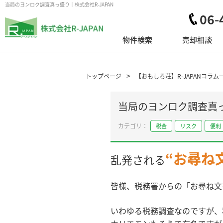
当局のヨンロク調査真っ盛り｜株式会社R-JAPAN
06-
物件検索
売却相談
トップページ
【おもしろ荘】R-JAPANコラム
当局のヨンロク調査真
税金
リスク
便利
“お尋ね
乱発される
皆様、税務署からの「お尋ね文
いわゆる税務調査なのですが、