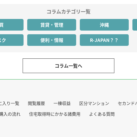
コラムカテゴリ一覧
買
賃貸・管理
沖縄
スク
便利・情報
R-JAPAN？？
コラム一覧へ
に入り一覧
閲覧履歴
一棟収益
区分マンション
セカンド
購入の流れ
住宅取得時にかかる諸費用
よくある質問