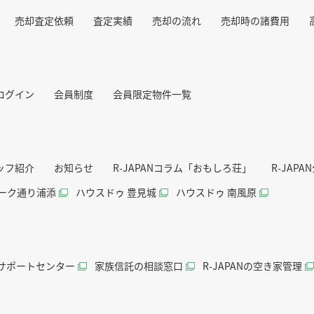
売却査定依頼
査定実績
売却の流れ
売却時の諸費用
ログイン
会員制度
会員限定物件一覧
ッフ紹介
お知らせ
R-JAPANコラム「おもしろ荘」
R-JAP
パーク通り浦添
ハウスドゥ 豊見城
ハウスドゥ 南風原
続サポートセンター
家族信託の相談窓口
R-JAPANの空き家管理