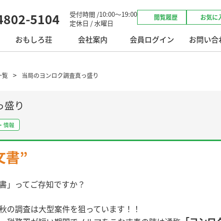
受付時間 /10:00～19:00
4802-5104
閲覧履歴
お気に
定休日 / 水曜日
おもしろ荘
会社案内
会員ログイン
お問い合
一覧
当局のヨンロク調査真っ盛り
っ盛り
・情報
文書”
書」ってご存知ですか？
秋の調査は大型案件を狙っています！！