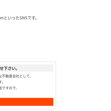
amといったSNSです。
任せ下さい。
な不動産会社として、
す。
能ですので、