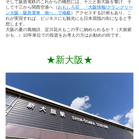
そして阪急電鉄のこれからの構想には、十三と新大阪を繋げ、そ
して十三から関西空港へ（
おもしろ荘 「大阪情報/グラングリー
ン大阪・阪急電車 南へ」で掲載
）アクセスする計画もあり、こ
れが実現すれば、ビジネスにも観光にも日本屈指の街になると予
想します。
大阪の夏の風物詩、淀川花火もこの手に納められるか？（大袈裟
かも…）10年単位での投資をお考えの方はお勧めの街です。
★新大阪★