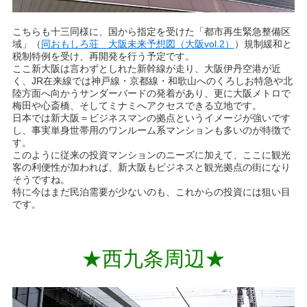
こちらも十三同様に、国から指定を受けた「都市再生緊急整備区
域」（
同おもしろ荘 大阪未来予想図（大阪vol.2）
）規制緩和と
税制特例を受け、再開発を行う予定です。
ここ新大阪は言わずとしれた新幹線が走り、大阪伊丹空港が近
く、JR在来線では神戸線・京都線・和歌山へのくろしお特急や北
陸方面へ向かうサンダーバードの発着があり、更に大阪メトロで
梅田や心斎橋、そしてミナミへアクセスできる立地です。
日本では新大阪＝ビジネスマンの拠点というイメージが強いです
し、事実単身世帯用のワンルーム系マンションも多いのが特徴で
す。
このように従来の投資マンションのニーズに加えて、ここに観光
客の利便性が加われば、新大阪もビジネスと観光拠点の街になり
そうですね。
特に今はまだ民泊需要が少ないのも、これからの投資には狙い目
です。
★西九条周辺★