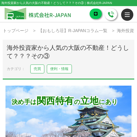
海外投資家から人気の大阪の不動産！どうして？？？その③｜株式会社R-JAPAN
トップページ
【おもしろ荘】R-JAPANコラム一覧
海外投資
海外投資家から人気の大阪の不動産！どうし
て？？？その③
売買
便利・情報
関西特有
立地
決め手は
の
にあり